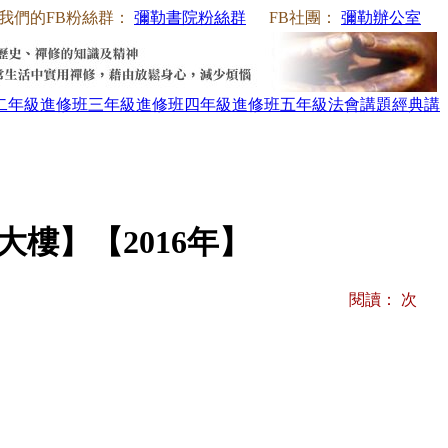
我們的FB粉絲群：
彌勒書院粉絲群
FB社團：
彌勒辦公室
二年級
進修班三年級
進修班四年級
進修班五年級
法會講題
經典講
樓】【2016年】
閱讀：
次