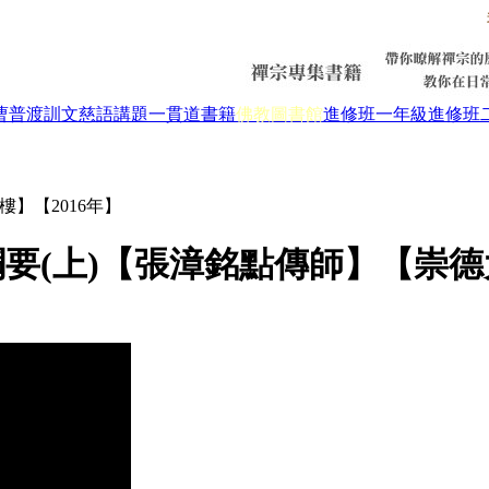
曹普渡
訓文慈語
講題
一貫道書籍
佛教圖書館
進修班一年級
進修班
樓】【2016年】
要(上)【張漳銘點傳師】【崇德大