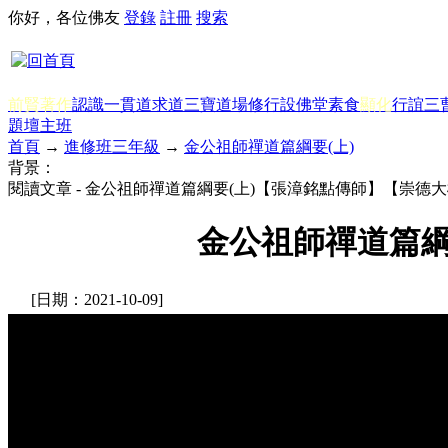
你好，各位佛友
登錄
註冊
搜索
前賢著作
認識一貫道
求道
三寶
道場修行
設佛堂
素食
顯化
行誼
三
題
壇主班
首頁
→
進修班三年級
→
金公祖師禪道篇綱要(上)
背景：
閱讀文章 - 金公祖師禪道篇綱要(上)【張漳銘點傳師】【崇德大
金公祖師禪道篇綱
[日期：2021-10-09]