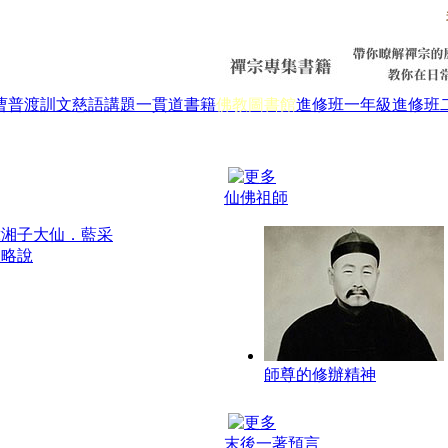
曹普渡
訓文慈語
講題
一貫道書籍
佛教圖書館
進修班一年級
進修班
仙佛祖師
韓湘子大仙．藍采
展略說
師尊的修辦精神
末後一著預言