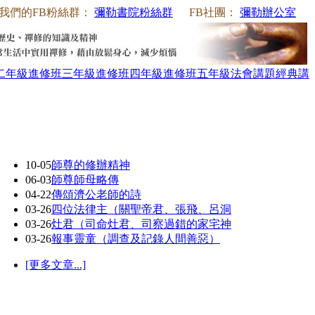
我們的FB粉絲群：
彌勒書院粉絲群
FB社團：
彌勒辦公室
二年級
進修班三年級
進修班四年級
進修班五年級
法會講題
經典講
10-05
師尊的修辦精神
06-03
師尊師母略傳
04-22
傳頌濟公老師的詩
03-26
四位法律主（關聖帝君、張飛、呂洞
03-26
灶君（司命灶君、司察過錯的家宅神
03-26
報事靈童（調查及記錄人間善惡）
[更多文章...]