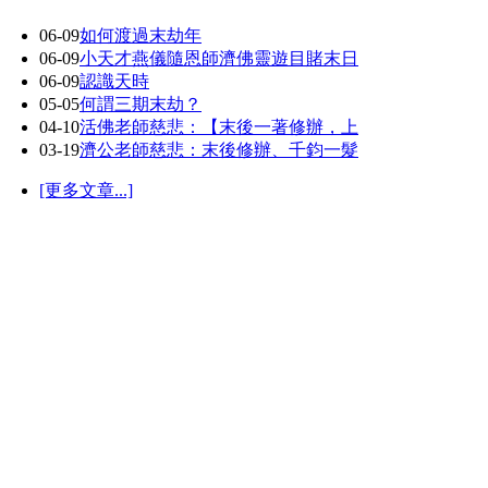
06-09
如何渡過末劫年
06-09
小天才燕儀隨恩師濟佛靈遊目賭末日
06-09
認識天時
05-05
何謂三期末劫？
04-10
活佛老師慈悲：【末後一著修辦，上
03-19
濟公老師慈悲：末後修辦、千鈞一髮
[更多文章...]