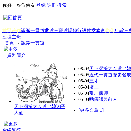
你好，各位佛友
登錄
註冊
搜索
前賢著作
認識一貫道
求道
三寶
道場修行
設佛堂
素食
顯化
行誼
三
題
壇主班
首頁
→
認識一貫道
一貫道簡介
08-03
天下溺援之以道（
05-05
近代一貫道歷史發
05-04
三才
05-04
壇主
05-04
引、保師
05-04
點傳師與前人
天下溺援之以道（韓湘子
[更多文章...]
大仙．
金線道統