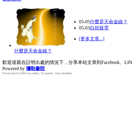
05-05
什麼是天命金線？
05-03
白祖疑雲
[更多文章...]
什麼是天命金線？
歡迎道親在註明出處的情況下，分享本站文章到Facebook、L
Powered by
彌勒書院
Processed in 0.094 second(s), 13 queries, Gzip disabled