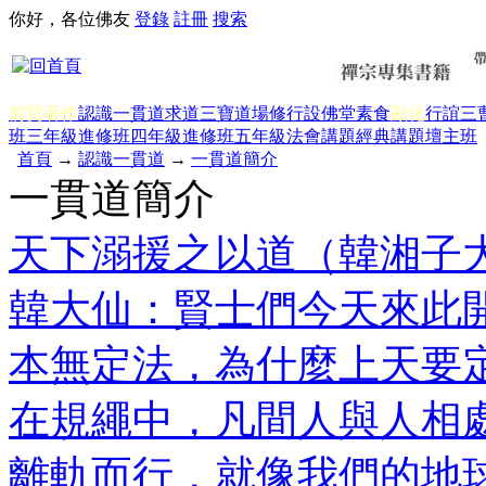
你好，各位佛友
登錄
註冊
搜索
前賢著作
認識一貫道
求道
三寶
道場修行
設佛堂
素食
顯化
行誼
三
班三年級
進修班四年級
進修班五年級
法會講題
經典講題
壇主班
首頁
→
認識一貫道
→
一貫道簡介
一貫道簡介
天下溺援之以道（韓湘子
韓大仙：賢士們今天來此
本無定法，為什麼上天要
在規繩中，凡間人與人相
離軌而行，就像我們的地