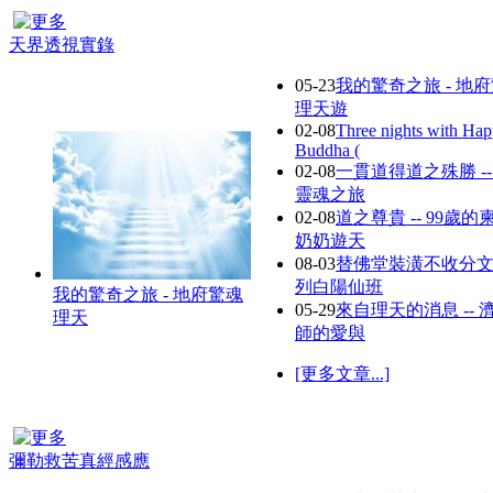
天界透視實錄
05-23
我的驚奇之旅 - 地
理天遊
02-08
Three nights with Ha
Buddha (
02-08
一貫道得道之殊勝 --
靈魂之旅
02-08
道之尊貴 -- 99歲的
奶奶遊天
08-03
替佛堂裝潢不收分
列白陽仙班
我的驚奇之旅 - 地府驚魂
05-29
來自理天的消息 -- 
理天
師的愛與
[更多文章...]
彌勒救苦真經感應