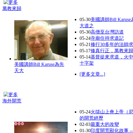
萬教來歸
05-30
美國講師Bill Karu
大道之
05-30
高僧至台灣訪道
05-24
寺廟住持求道記
05-21
修行30多年的法師
05-17
修真行正，萬教來
05-14
基督徒來求道，火
十字架
美國講師Bill Karuse為先
天大
[更多文章...]
海外開荒
05-24
火燄山上會上帝（
的開荒經歷
02-03
最重大的改變
01-30
印度開荒顯化故事 --