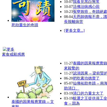
10-07
我看見黑白無常
10-07
活佛治病感心田
10-23
冤孽致癌，奇蹟絕
08-04
天恩師德報不盡，
長脫離病苦
死劫重生的奇蹟
[更多文章...]
素食戒殺感應
11-27
泰國的因果報應實錄 -
來殺鱉的
11-27
認清因果 -- 梁前賢
06-20
把吃素功德賣了
05-07
仙佛祐助奇蹟 -- 南
助清口、
03-19
清口的力量太大了
03-19
航運之王提供員工
泰國的因果報應實錄 -- 文
食 -- 因為
來殺