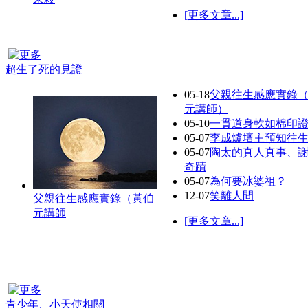
[更多文章...]
超生了死的見證
05-18
父親往生感應實錄
元講師）
05-10
一貫道身軟如棉印
05-07
李成爐壇主預知往
05-07
陶太的真人真事、
奇蹟
05-07
為何要冰婆祖？
12-07
笑離人間
父親往生感應實錄（黃伯
元講師
[更多文章...]
青少年、小天使相關