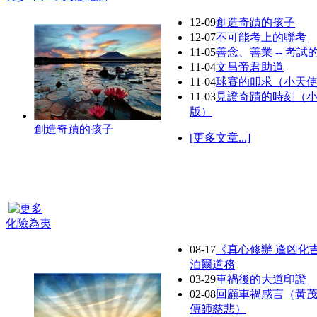
12-09
創造奇蹟的孩子
12-07
不可能考上的聯考
11-05
善念、善業 -- 考試
11-04
文昌帝君助道
11-04
球賽的叩求（小天使
11-03
見證奇蹟的時刻（
版）
創造奇蹟的孩子
[更多文章...]
化險為夷
08-17
《真心修辦 逢凶化
泊爾道務
03-29
車禍後的大道印證
02-08
回顧車禍感言（黃
傳師慈悲）