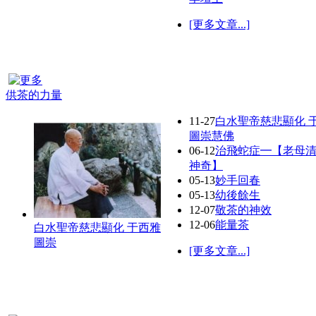
[更多文章...]
供茶的力量
11-27
白水聖帝慈悲顯化 
圖崇慧佛
06-12
治飛蛇症━【老母
神奇】
05-13
妙手回春
05-13
幼後餘生
12-07
敬茶的神效
12-06
能量茶
白水聖帝慈悲顯化 于西雅
圖崇
[更多文章...]