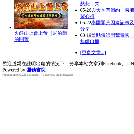
慈悲，失
05-26
與天堂有個約 柬
習心得
05-22
泰國開荒因緣記事
分享
火燄山上會上帝（尼泊爾
03-19
曾點傳師開荒泰國
的開荒
無師自通
[更多文章...]
歡迎道親在註明出處的情況下，分享本站文章到Facebook、L
Powered by
彌勒書院
Processed in 0.225 second(s), 70 queries, Gzip disabled