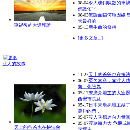
08-04
令人魂銷魄散的車禍 -
佛護佑平
08-03
無論面臨何種因緣 
天最好的
車禍後的大道印證
05-13
新生命的修持
[更多文章...]
渡人的故事
11-27
天上的爸爸也在拚
06-07
冤欠索命，靠渡人
向，化險為
05-17
末廣亮壇主的大宏
西安市長及
05-17
日本末廣亮壇主敲
萬戶的門，
05-07
渡人功德迴向力量
05-07
渡眾愿力大 危機成轉機
天上的爸爸也在拚法會
李壇主