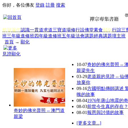
你好，各位佛友
登錄
註冊
搜索
前賢著作
認識一貫道
求道
三寶
道場修行
設佛堂
素食
顯化
行誼
三
班三年級
進修班四年級
進修班五年級
法會講題
經典講題
壇主班
首頁
→
顯化
見證顯化
10-07
奇妙的佛光普照 -- 
親梁先生
03-29
老道親的見證 -- 仙
放棄你
09-16
方國明點傳師講述 
魄的故事
08-04
1976年唐山地震的
08-03
前世今生真的存在
奇妙的佛光普照 -- 澳門道
08-01
報恩與討債的故事
親梁
[更多文章...]