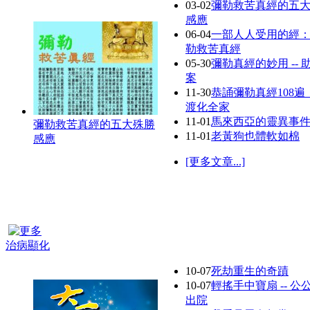
03-02
彌勒救苦真經的五
感應
06-04
一部人人受用的經
勒救苦真經
05-30
彌勒真經的妙用 -- 
案
11-30
恭誦彌勒真經108遍
渡化全家
11-01
馬來西亞的靈異事
彌勒救苦真經的五大殊勝
11-01
老黃狗也體軟如棉
感應
[更多文章...]
治病顯化
10-07
死劫重生的奇蹟
10-07
輕搖手中寶扇 -- 公
出院