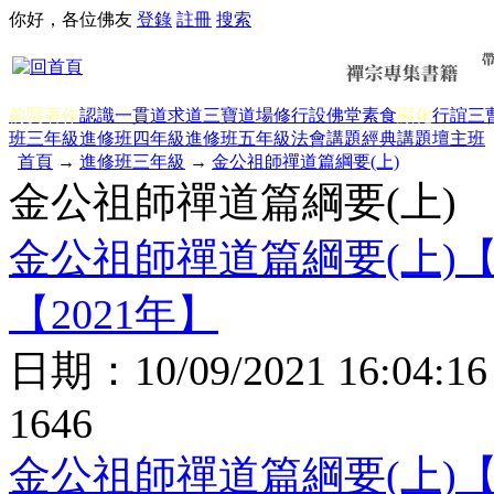
你好，各位佛友
登錄
註冊
搜索
前賢著作
認識一貫道
求道
三寶
道場修行
設佛堂
素食
顯化
行誼
三
班三年級
進修班四年級
進修班五年級
法會講題
經典講題
壇主班
首頁
→
進修班三年級
→
金公祖師禪道篇綱要(上)
金公祖師禪道篇綱要(上)
金公祖師禪道篇綱要(上)
【2021年】
日期：
10/09/2021 16:04:16
1646
金公祖師禪道篇綱要(上)