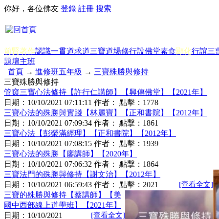
你好，各位佛友
登錄
註冊
搜索
前賢著作
認識一貫道
求道
三寶
道場修行
設佛堂
素食
顯化
行誼
三
題
壇主班
首頁
→
進修班五年級
→
三寶殊勝與修持
三寶殊勝與修持
管窺三寶心法修持【許行仁講師】【興傳佛堂】【2021年】
日期：
10/10/2021 07:11:11
作者： 點擊：
1778
三寶心法的殊勝與實踐【林麗寶】【正和書院】【2012年】
日期：
10/10/2021 07:09:34
作者： 點擊：
1861
三寶心法【彭榮滿經理】【正和書院】【2012年】
日期：
10/10/2021 07:08:15
作者： 點擊：
1939
三寶心法的殊勝【廖講師】【2020年】
日期：
10/10/2021 07:06:32
作者： 點擊：
1864
三寶法門的殊勝與修持【謝文治】【2012年】
日期：
10/10/2021 06:59:43
作者： 點擊：
2021
[查看全文]
三寶的殊勝與修持【蔡講師】【美
國中西部線上道學班】【2021年】
日期：
10/10/2021
[查看全文]