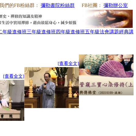
我們的FB粉絲群：
彌勒書院粉絲群
FB社團：
彌勒辦公室
二年級
進修班三年級
進修班四年級
進修班五年級
法會講題
經典講
[查看全文]
[查看全文]