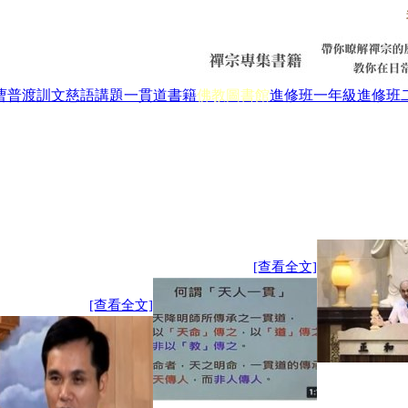
曹普渡
訓文慈語
講題
一貫道書籍
佛教圖書館
進修班一年級
進修班
[查看全文]
[查看全文]