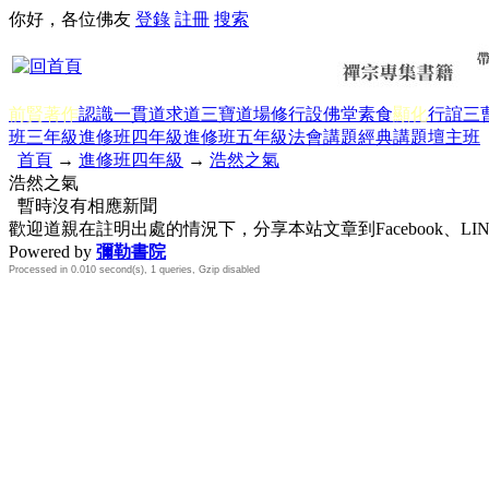
你好，各位佛友
登錄
註冊
搜索
前賢著作
認識一貫道
求道
三寶
道場修行
設佛堂
素食
顯化
行誼
三
班三年級
進修班四年級
進修班五年級
法會講題
經典講題
壇主班
首頁
→
進修班四年級
→
浩然之氣
浩然之氣
暫時沒有相應新聞
歡迎道親在註明出處的情況下，分享本站文章到Facebook、L
Powered by
彌勒書院
Processed in 0.010 second(s), 1 queries, Gzip disabled