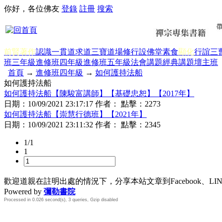
你好，各位佛友
登錄
註冊
搜索
前賢著作
認識一貫道
求道
三寶
道場修行
設佛堂
素食
顯化
行誼
三
班三年級
進修班四年級
進修班五年級
法會講題
經典講題
壇主班
首頁
→
進修班四年級
→
如何護持法船
如何護持法船
如何護持法船【陳駿富講師】【基礎忠恕】【2017年】
日期：
10/09/2021 23:17:17
作者： 點擊：
2273
如何護持法船【崇慧行德班】【2021年】
日期：
10/09/2021 23:11:32
作者： 點擊：
2345
1/1
1
歡迎道親在註明出處的情況下，分享本站文章到Facebook、L
Powered by
彌勒書院
Processed in 0.026 second(s), 3 queries, Gzip disabled