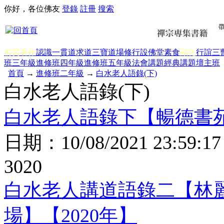
你好，各位佛友
登錄
註冊
搜索
前賢著作
認識一貫道
求道
三寶
道場修行
設佛堂
素食
顯化
行誼
三
班三年級
進修班四年級
進修班五年級
法會講題
經典講題
壇主班
首頁
→
進修班二年級
→
白水老人語錄(下)
白水老人語錄(下)
白水老人語錄下【暢德書苑
日期：
10/08/2021 23:59:17
3020
白水老人講道語錄二【林
場】【2020年】