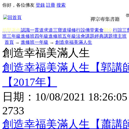
你好，各位佛友
登錄
註冊
搜索
前賢著作
認識一貫道
求道
三寶
道場修行
設佛堂
素食
顯化
行誼
三
班三年級
進修班四年級
進修班五年級
法會講題
經典講題
壇主班
首頁
→
進修班一年級
→
創造幸福美滿人生
創造幸福美滿人生
創造幸福美滿人生【郭講
【2017年】
日期：
10/08/2021 18:26:05
2733
創造幸福美滿人生【蕭講師