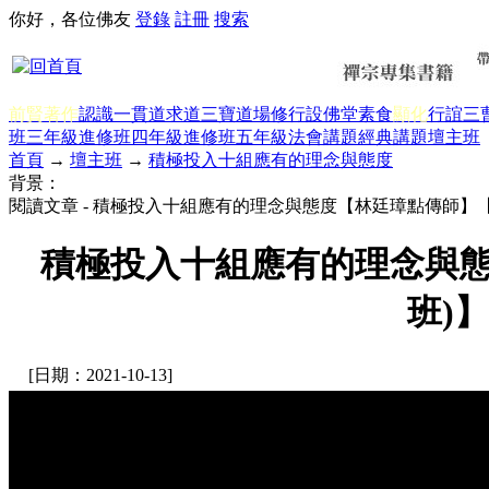
你好，各位佛友
登錄
註冊
搜索
前賢著作
認識一貫道
求道
三寶
道場修行
設佛堂
素食
顯化
行誼
三
班三年級
進修班四年級
進修班五年級
法會講題
經典講題
壇主班
首頁
→
壇主班
→
積極投入十組應有的理念與態度
背景：
閱讀文章 - 積極投入十組應有的理念與態度【林廷璋點傳師】【壇
積極投入十組應有的理念與態
班)】
[日期：2021-10-13]