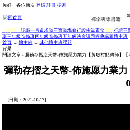
你好，各位佛友
登錄
註冊
搜索
前賢著作
認識一貫道
求道
三寶
道場修行
設佛堂
素食
顯化
行誼
三
班三年級
進修班四年級
進修班五年級
法會講題
經典講題
壇主班
首頁
→
壇主班
→
其他壇主班課題
背景：
閱讀文章 - 彌勒存摺之天幣-佈施愿力業力【黃敏村點傳師】【壇
彌勒存摺之天幣-佈施愿力業力
[日期：2021-10-13]