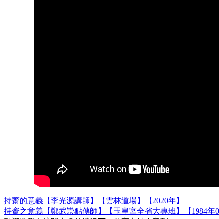
持齋的意義【李光源講師】【雲林道場】【2020年】
持齋之意義【鄭武崇點傳師】【玉皇宮全省大專班】【1984年0