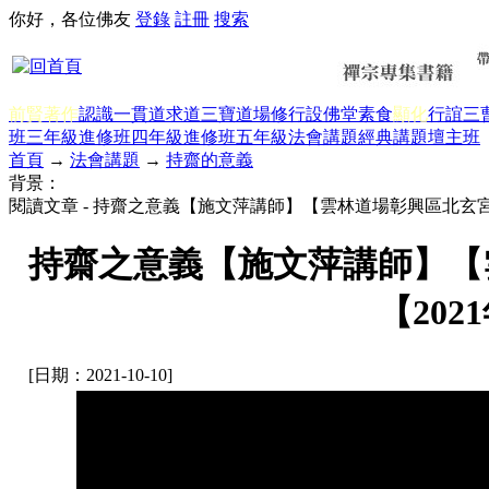
你好，各位佛友
登錄
註冊
搜索
前賢著作
認識一貫道
求道
三寶
道場修行
設佛堂
素食
顯化
行誼
三
班三年級
進修班四年級
進修班五年級
法會講題
經典講題
壇主班
首頁
→
法會講題
→
持齋的意義
背景：
閱讀文章 - 持齋之意義【施文萍講師】【雲林道場彰興區北玄宮國
持齋之意義【施文萍講師】【
【202
[日期：2021-10-10]