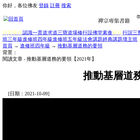
你好，各位佛友
登錄
註冊
搜索
前賢著作
認識一貫道
求道
三寶
道場修行
設佛堂
素食
顯化
行誼
三
班三年級
進修班四年級
進修班五年級
法會講題
經典講題
壇主班
首頁
→
進修班四年級
→
推動基層道務的要領
背景：
閱讀文章 - 推動基層道務的要領【2021年】
推動基層道務
[日期：2021-10-09]