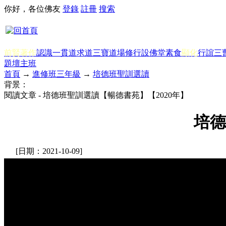
你好，各位佛友
登錄
註冊
搜索
前賢著作
認識一貫道
求道
三寶
道場修行
設佛堂
素食
顯化
行誼
三
題
壇主班
首頁
→
進修班三年級
→
培德班聖訓選讀
背景：
閱讀文章 - 培德班聖訓選讀【暢德書苑】【2020年】
培德
[日期：2021-10-09]