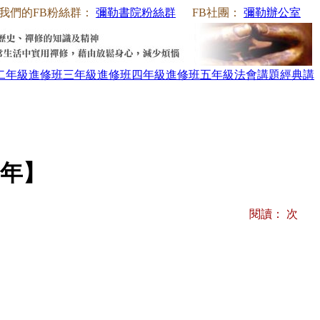
我們的FB粉絲群：
彌勒書院粉絲群
FB社團：
彌勒辦公室
二年級
進修班三年級
進修班四年級
進修班五年級
法會講題
經典講
0年】
閱讀：
次