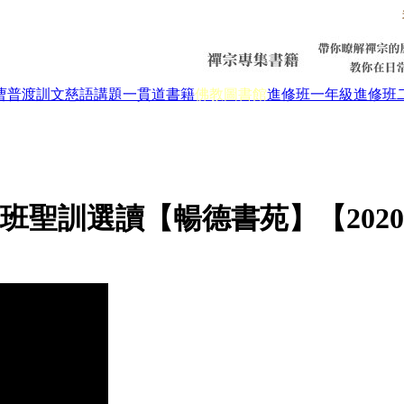
曹普渡
訓文慈語
講題
一貫道書籍
佛教圖書館
進修班一年級
進修班
班聖訓選讀【暢德書苑】【202