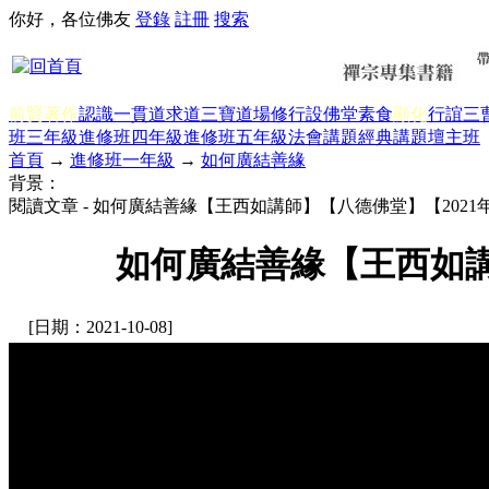
你好，各位佛友
登錄
註冊
搜索
前賢著作
認識一貫道
求道
三寶
道場修行
設佛堂
素食
顯化
行誼
三
班三年級
進修班四年級
進修班五年級
法會講題
經典講題
壇主班
首頁
→
進修班一年級
→
如何廣結善緣
背景：
閱讀文章 - 如何廣結善緣【王西如講師】【八德佛堂】【2021
如何廣結善緣【王西如講
[日期：2021-10-08]