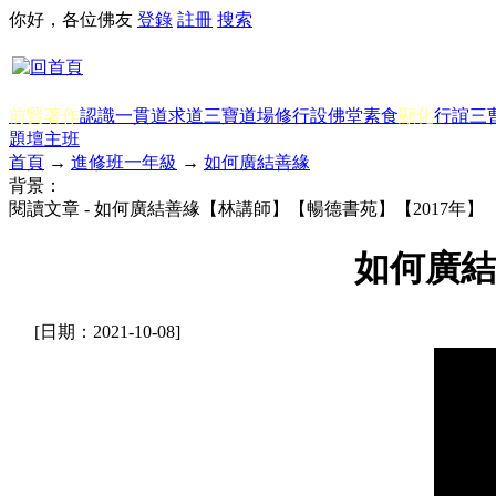
你好，各位佛友
登錄
註冊
搜索
前賢著作
認識一貫道
求道
三寶
道場修行
設佛堂
素食
顯化
行誼
三
題
壇主班
首頁
→
進修班一年級
→
如何廣結善緣
背景：
閱讀文章 - 如何廣結善緣【林講師】【暢德書苑】【2017年】
如何廣結
[日期：2021-10-08]