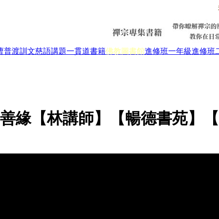
曹普渡
訓文慈語
講題
一貫道書籍
佛教圖書館
進修班一年級
進修班
善緣【林講師】【暢德書苑】【2