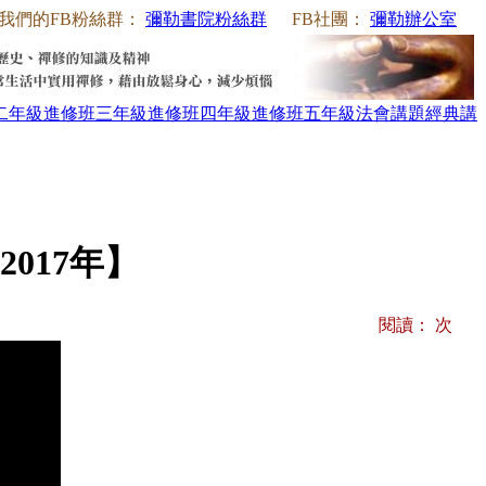
我們的FB粉絲群：
彌勒書院粉絲群
FB社團：
彌勒辦公室
二年級
進修班三年級
進修班四年級
進修班五年級
法會講題
經典講
017年】
閱讀：
次