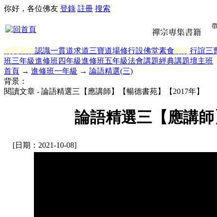
你好，各位佛友
登錄
註冊
搜索
前賢著作
認識一貫道
求道
三寶
道場修行
設佛堂
素食
顯化
行誼
三
班三年級
進修班四年級
進修班五年級
法會講題
經典講題
壇主班
首頁
→
進修班一年級
→
論語精選(三)
背景：
閱讀文章 - 論語精選三【應講師】【暢德書苑】【2017年】
論語精選三【應講師】
[日期：2021-10-08]