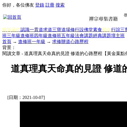
你好，各位佛友
登錄
註冊
搜索
前賢著作
認識一貫道
求道
三寶
道場修行
設佛堂
素食
顯化
行誼
三
班三年級
進修班四年級
進修班五年級
法會講題
經典講題
壇主班
首頁
→
進修班一年級
→
求修辦道心路歷程
背景：
閱讀文章 - 道真理真天命真的見證 修道的心路歷程【黃金葉點傳
道真理真天命真的見證 修道的
[日期：2021-10-07]