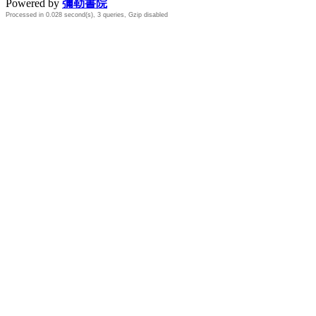
Powered by
彌勒書院
Processed in 0.028 second(s), 3 queries, Gzip disabled