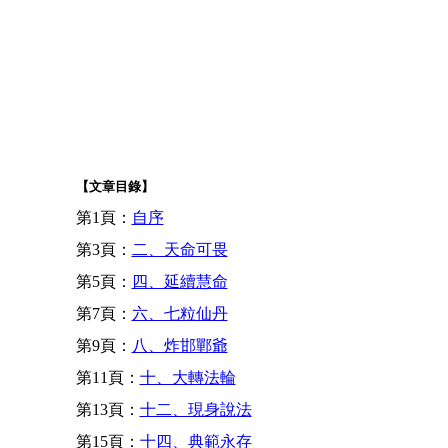
【文章目錄】
第1頁：
自序
第3頁：
二、天命可畏
第5頁：
四、延續慧命
第7頁：
六、七粒仙丹
第9頁：
八、炸邯鄲爺
第11頁：
十、大轉法輪
第13頁：
十二、現身說法
第15頁：
十四、典範永存