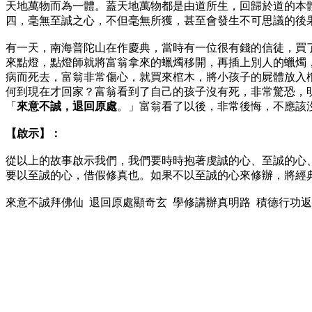
天地萬物而為一體。蓋天地萬物都是由道所生，回歸於道的本
四，毫無至誠之心，不但毫無所獲，甚至會發生不可思議的後
有一天，南海普陀山在作慶典，當時有一位很有錢的信徒，買
來點燈，點燈師就將富翁拿來的蠟燭移開，再插上別人的蠟燭
病而死去，富翁非常傷心，就買來棺木，將小孩子的屍體放入
何到現在才回家？富翁看到了自己的孩子沒有死，非常驚恐，
「
來意不誠，退回原處
。」富翁看了以後，非常後悔，不應該
【啟示】：
從以上的故事啟示我們，我們要時時抱著虔誠的心、至誠的心
要以至誠的心，借假修真也。如果不以至誠的心來修辦，將經
來意不誠拜佛仙 退回原處顯奇玄 學修講辦真明路 積德行功