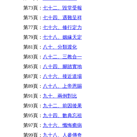
第73頁：
七十二、毀堂受報
第75頁：
七十四、遇難呈祥
第77頁：
七十六、修行定力
第79頁：
七十八、姻緣天定
第81頁：
八十、分類渡化
第83頁：
八十二、三教合一
第85頁：
八十四、腳踏實地
第87頁：
八十六、接近道場
第89頁：
八十八、上帝恩賜
第91頁：
九十、兩例對比
第93頁：
九十二、前因後果
第95頁：
九十四、數典忘祖
第97頁：
九十六、懺悔癒病
第99頁：
九十八、人參傳奇