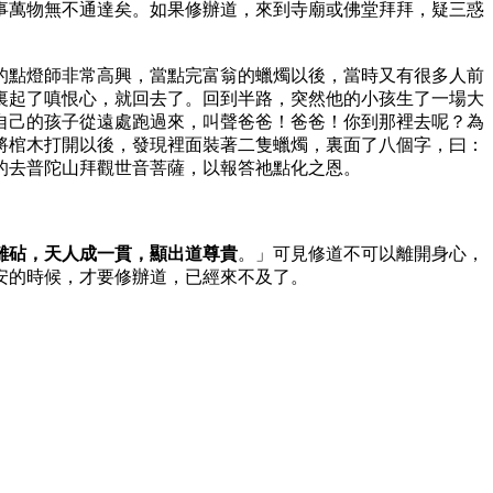
事萬物無不通達矣。如果修辦道，來到寺廟或佛堂拜拜，疑三惑
的點燈師非常高興，當點完富翁的蠟燭以後，當時又有很多人前
裏起了嗔恨心，就回去了。回到半路，突然他的小孩生了一場大
自己的孩子從遠處跑過來，叫聲爸爸！爸爸！你到那裡去呢？為
將棺木打開以後，發現裡面裝著二隻蠟燭，裏面了八個字，曰：
的去普陀山拜觀世音菩薩，以報答祂點化之恩。
離
砧
，天人成一貫，顯出道尊貴
。」可見修道不可以離開身心，
安的時候，才要修辦道，已經來不及了。