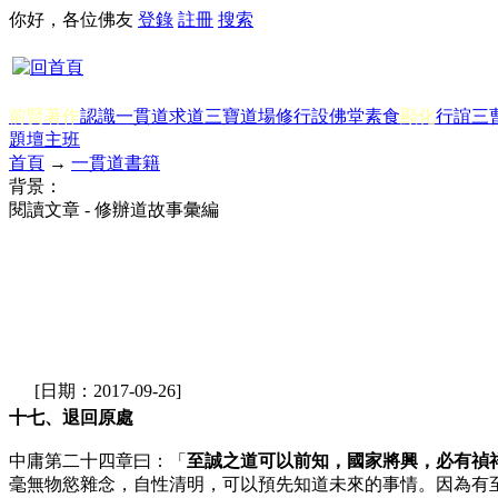
你好，各位佛友
登錄
註冊
搜索
前賢著作
認識一貫道
求道
三寶
道場修行
設佛堂
素食
顯化
行誼
三
題
壇主班
首頁
→
一貫道書籍
背景：
閱讀文章 - 修辦道故事彙編
[日期：2017-09-26]
十七、退回原處
中庸第二十四章曰：「
至誠之道可以前知，國家將興，必有禎
毫無物慾雜念，自性清明，可以預先知道未來的事情。因為有