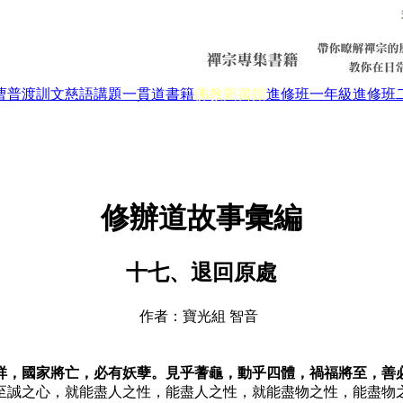
曹普渡
訓文慈語
講題
一貫道書籍
佛教圖書館
進修班一年級
進修班
修辦道故事彙編
十七、退回原處
作者：寶光組 智音
祥，國家將亡，必有妖孽。見乎蓍龜，動乎四體，禍福將至，善
至誠之心，就能盡人之性，能盡人之性，就能盡物之性，能盡物