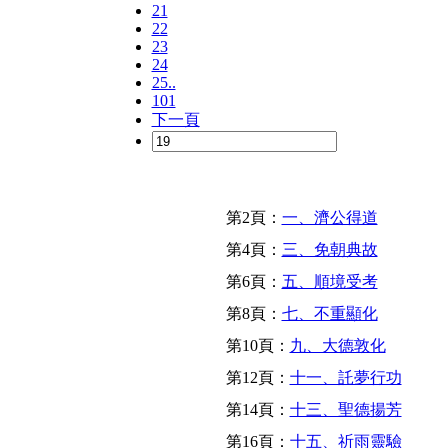
21
22
23
24
25..
101
下一頁
第2頁：
一、濟公得道
第4頁：
三、免朝典故
第6頁：
五、順境受考
第8頁：
七、不重顯化
第10頁：
九、大德敦化
第12頁：
十一、託夢行功
第14頁：
十三、聖德揚芳
第16頁：
十五、祈雨靈驗