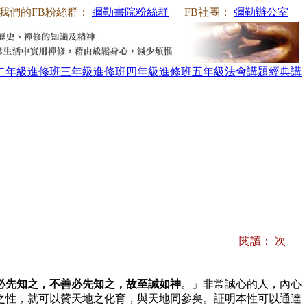
我們的FB粉絲群：
彌勒書院粉絲群
FB社團：
彌勒辦公室
二年級
進修班三年級
進修班四年級
進修班五年級
法會講題
經典講
閱讀：
次
必先知之，不善必先知之，故至誠如神
。」非常誠心的人，內心
之性，就可以贊天地之化育，與天地同參矣。証明本性可以通達