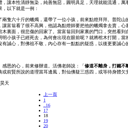
體，讓本性清靜無染，純善無惡，圓明具足，天理就能流通，萬
果，以下就是一例：
了兩隻六十斤的蠟燭，還帶了一位小孩，前來點燈拜拜。普陀山
，讓富翁看了很不高興，他認為點燈師要把他的蠟燭拿去賣，心
棺木裏面，很悲傷的回家了。當富翁回到家裏的門口，突然看到
明明小孩子已經死去，為何會出現在眼前呢？就將棺木打開，當
沒有誠心，對佛祖不敬，內心存有一點點的疑惑，以後更要誠心
、感恩的心，前來修辦道。活佛老師說：「
修道不離身，打鐵不
典或前賢所說的道理當耳邊風，對仙佛疑三惑四，或等待身體欠
返昊天
上一頁
1
..16
17
18
19
20