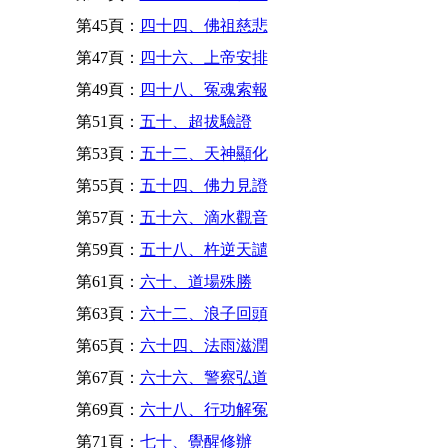
第45頁：
四十四、佛祖慈悲
第47頁：
四十六、上帝安排
第49頁：
四十八、冤魂索報
第51頁：
五十、超拔驗證
第53頁：
五十二、天神顯化
第55頁：
五十四、佛力見證
第57頁：
五十六、滴水觀音
第59頁：
五十八、杵逆天譴
第61頁：
六十、道場殊勝
第63頁：
六十二、浪子回頭
第65頁：
六十四、法雨滋潤
第67頁：
六十六、警察弘道
第69頁：
六十八、行功解冤
第71頁：
七十、覺醒修辦