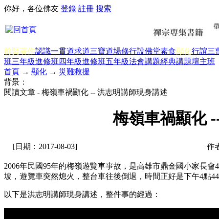
你好，各位佛友
登錄
註冊
搜索
前賢著作
認識一貫道
求道
三寶
道場修行
設佛堂
素食
顯化
行誼
三
班三年級
進修班四年級
進修班五年級
法會講題
經典講題
壇主班
首頁
→
顯化
→
災難救援
背景：
閱讀文章 - 梅嶺車禍顯化 -- 洪志明講師現身講述
梅嶺車禍顯化 
[日期：2017-08-03]
作
2006年民國95年的梅嶺遊覽車事故，是高雄市鼎金國小家長會
坡，遊覽車突然熄火，整台車往後倒退，時間正好是下午4點44
以下是洪志明講師現身講述，整件事的經過：