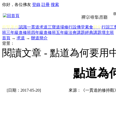
你好，各位佛友
登錄
註冊
搜索
前賢著作
認識一貫道
求道
三寶
道場修行
設佛堂
素食
顯化
行誼
三
班三年級
進修班四年級
進修班五年級
法會講題
經典講題
壇主班
首頁
→
求道
→
辦道簡介
背景：
閱讀文章 - 點道為何要用
點道為
[日期：2017-05-20]
來源：《一貫道的修持觀》 作