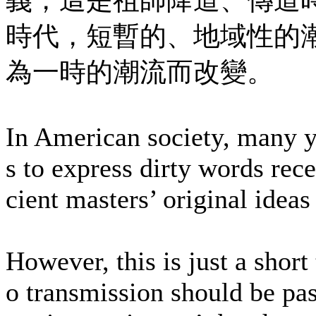
義，這是祖師降道、傳道
時代，短暫的、地域性的
為一時的潮流而改變。
In American society, many y
s to express dirty words rece
cient masters’ original idea
However, this is just a short
o transmission should be pa