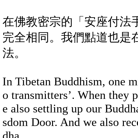
在佛教密宗的「安座付法
完全相同。我們點道也是
法。
In Tibetan Buddhism, one mu
o transmitters’. When they 
e also settling up our Buddh
sdom Door. And we also rec
dha.