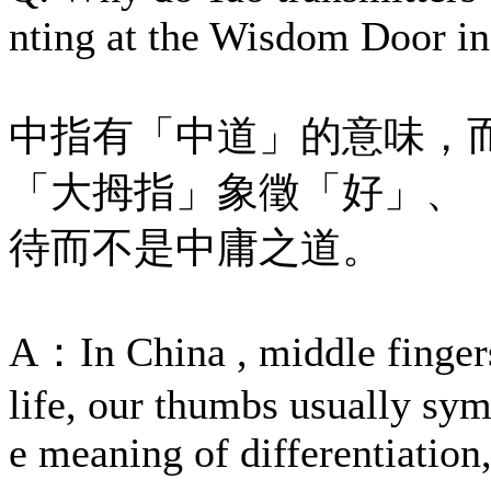
nting at the Wisdom Door in
中指有「中道」的意味，
「大拇指」象徵「好」、
待而不是中庸之道。
A：In China , middle finger
life, our thumbs usually sym
e meaning of differentiation