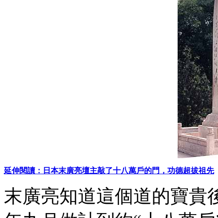
延伸閱讀：日本末廣亮壇主敲了十八萬戶的門，功德超拔祖先
末廣亮知道這個道的寶貴