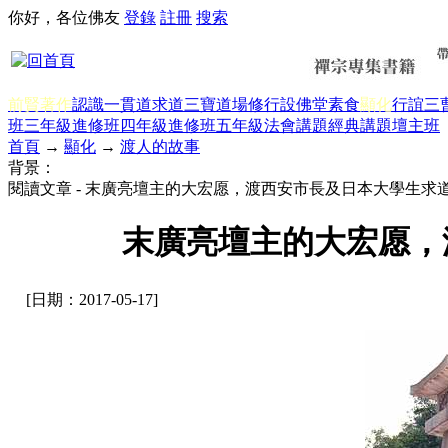
你好，各位佛友
登錄
註冊
搜索
前賢著作
認識一貫道
求道
三寶
道場修行
設佛堂
素食
顯化
行誼
三
班三年級
進修班四年級
進修班五年級
法會講題
經典講題
壇主班
首頁
→
顯化
→
渡人的故事
背景：
閱讀文章 - 末廣亮壇主的大宏愿，渡西安市長及日本大學生求
末廣亮壇主的大宏愿，
[日期：2017-05-17]