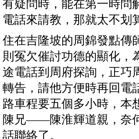
有疑問時，能在第一時問
電話來請教，那就太不划
住在吉隆坡的周錦發點傳
則冤欠催討功德的顯化，
途電話到周府探詢，正巧
轉告，請他方便時再回電
路車程要五個多小時，本
陳兄――陳淮輝道親，奈
話聯絡了。