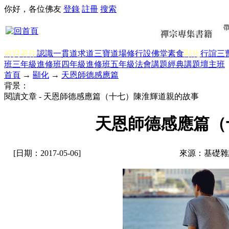
你好，各位佛友
登錄
註冊
搜索
前賢著作
認識一貫道
求道
三寶
道場修行
設佛堂
素食
顯化
行誼
三
班三年級
進修班四年級
進修班五年級
法會講題
經典講題
壇主班
首頁
→
顯化
→
天恩師德感應篇
背景：
閱讀文章 - 天恩師德感應篇（十七）陳淮輝道親的故事
天恩師德感應篇（
[日期：2017-05-06]
來源：基礎雜