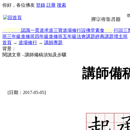
你好，各位佛友
登錄
註冊
搜索
前賢著作
認識一貫道
求道
三寶
道場修行
設佛堂
素食
顯化
行誼
三
班三年級
進修班四年級
進修班五年級
法會講題
經典講題
壇主班
首頁
→
道場修行
→
講師專題
背景：
閱讀文章 - 講師備稿須知及步驟
講師備
[日期：2017-05-05]