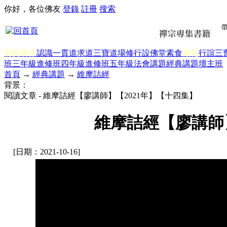
你好，各位佛友
登錄
註冊
搜索
前賢著作
認識一貫道
求道
三寶
道場修行
設佛堂
素食
顯化
行誼
三
班三年級
進修班四年級
進修班五年級
法會講題
經典講題
壇主班
首頁
→
經典講題
→
維摩詰經
背景：
閱讀文章 - 維摩詰經【廖講師】【2021年】【十四集】
維摩詰經【廖講師】
[日期：2021-10-16]