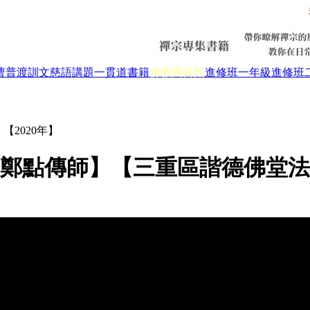
曹普渡
訓文慈語
講題
一貫道書籍
佛教圖書館
進修班一年級
進修班
2020年】
鄭點傳師】【三重區諧德佛堂法會