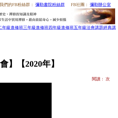
我們的FB粉絲群：
彌勒書院粉絲群
FB社團：
彌勒辦公室
二年級
進修班三年級
進修班四年級
進修班五年級
法會講題
經典講
】【2020年】
閱讀：
次