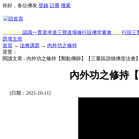
你好，各位佛友
登錄
註冊
搜索
前賢著作
認識一貫道
求道
三寶
道場修行
設佛堂
素食
顯化
行誼
三
題
壇主班
首頁
→
法會講題
→
內外功之修持
背景：
閱讀文章 - 內外功之修持【鄭點傳師】【三重區諧德佛堂法會】【
內外功之修持【
[日期：2021-10-11]