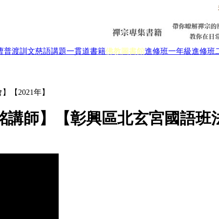
曹普渡
訓文慈語
講題
一貫道書籍
佛教圖書館
進修班一年級
進修班
】【2021年】
講師】【彰興區北玄宮國語班法