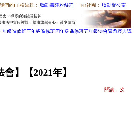
我們的FB粉絲群：
彌勒書院粉絲群
FB社團：
彌勒辦公室
二年級
進修班三年級
進修班四年級
進修班五年級
法會講題
經典講
會】【2021年】
閱讀：
次