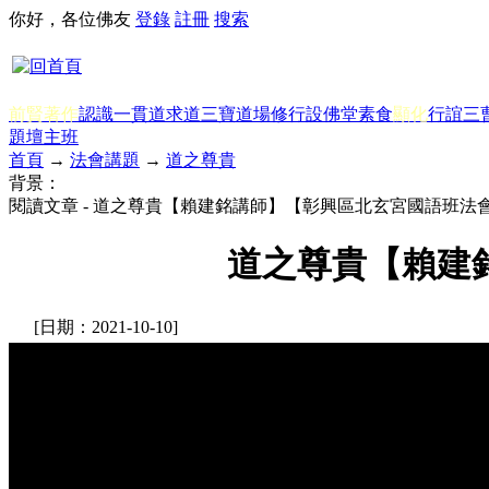
你好，各位佛友
登錄
註冊
搜索
前賢著作
認識一貫道
求道
三寶
道場修行
設佛堂
素食
顯化
行誼
三
題
壇主班
首頁
→
法會講題
→
道之尊貴
背景：
閱讀文章 - 道之尊貴【賴建銘講師】【彰興區北玄宮國語班法會
道之尊貴【賴建銘
[日期：2021-10-10]