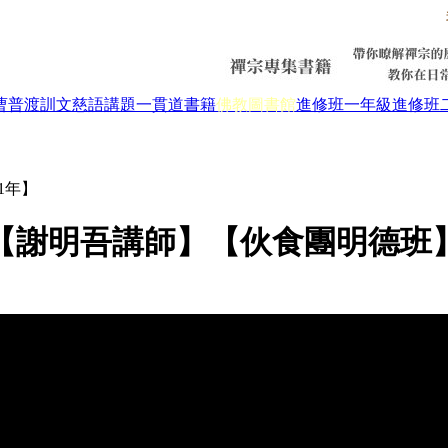
曹普渡
訓文慈語
講題
一貫道書籍
佛教圖書館
進修班一年級
進修班
1年】
【謝明吾講師】【伙食團明德班】【