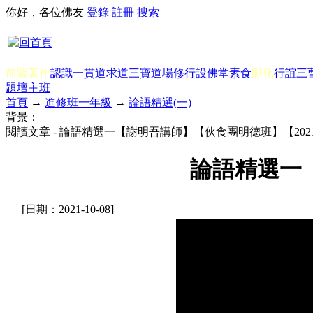
你好，各位佛友
登錄
註冊
搜索
前賢著作
認識一貫道
求道
三寶
道場修行
設佛堂
素食
顯化
行誼
三
題
壇主班
首頁
→
進修班一年級
→
論語精選(一)
背景：
閱讀文章 - 論語精選一【謝明吾講師】【伙食團明德班】【202
論語精選一
[日期：2021-10-08]