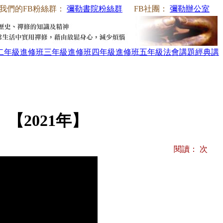
我們的FB粉絲群：
彌勒書院粉絲群
FB社團：
彌勒辦公室
二年級
進修班三年級
進修班四年級
進修班五年級
法會講題
經典講
2021年】
閱讀：
次