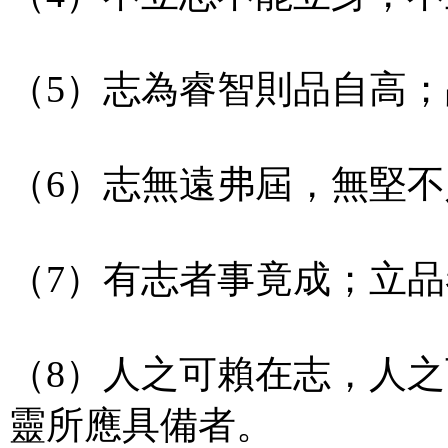
（5）志為睿智則品自高
（6）志無遠弗屆，無堅
（7）有志者事竟成；立
（8）人之可賴在志，人
靈所應具備者。