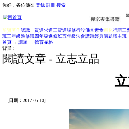
你好，各位佛友
登錄
註冊
搜索
前賢著作
認識一貫道
求道
三寶
道場修行
設佛堂
素食
顯化
行誼
三
班三年級
進修班四年級
進修班五年級
法會講題
經典講題
壇主班
首頁
→
講題
→
德育品格
背景：
閱讀文章 - 立志立品
立
[日期：2017-05-10]