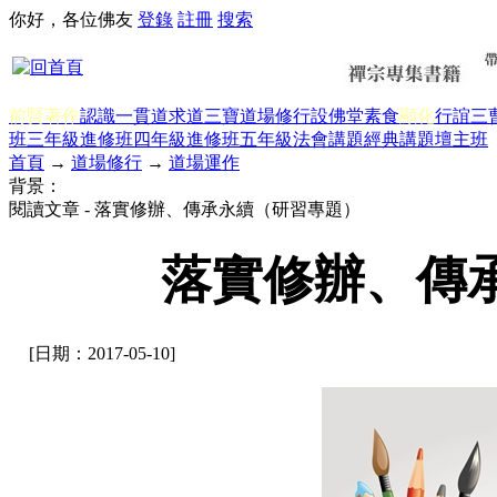
你好，各位佛友
登錄
註冊
搜索
前賢著作
認識一貫道
求道
三寶
道場修行
設佛堂
素食
顯化
行誼
三
班三年級
進修班四年級
進修班五年級
法會講題
經典講題
壇主班
首頁
→
道場修行
→
道場運作
背景：
閱讀文章 - 落實修辦、傳承永續（研習專題）
落實修辦、傳
[日期：2017-05-10]