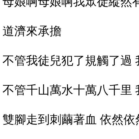
母娘啊母娘啊我眾徒縱然
道濟來承擔
不管我徒兒犯了規觸了過
不管千山萬水十萬八千里 
雙腳走到刺繭著血 依然依